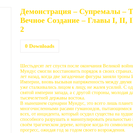
Демонстрация – Супремалы – То
Вечное Создание – Главы I, II, I
2
0
Downloads
Шестьдесят лет спустя после окончания Великой войн
Мундус смогли восстановить порядок в своих странах
лет назад, когда две загадочные фигуры заняли троны
Империи, вновь вызывая напряженность между двумя 
уже сталкивались лицом к лицу, не жалея усилий. С о
святой империи запада, а с другой стороны, молодая 
тысячелетней державы востока.
В нынешнем сценарии Мундус, это всего лишь планета
многочисленными расами гуманоидов, пытающимися 
всех, от инцидента, который осудил существа на худше
способного разрушать и манипулировать реальностью 
своём трагическом дереве, которое когда-то символиз
прогресс, ожидая год за годом своего возрождения.