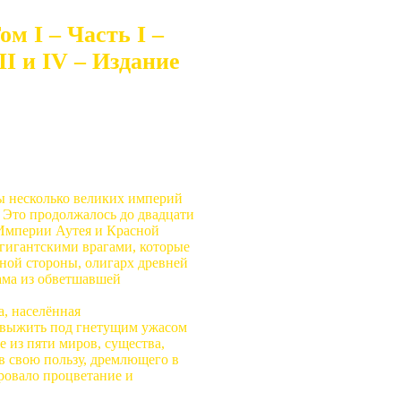
м I – Часть I –
II и IV – Издание
ы несколько великих империй
. Это продолжалось до двадцати
 Империи Аутея и Красной
гигантскими врагами, которые
дной стороны, олигарх древней
дама из обветшавшей
, населённая
выжить под гнетущим ужасом
е из пяти миров, существа,
в свою пользу, дремлющего в
ировало процветание и